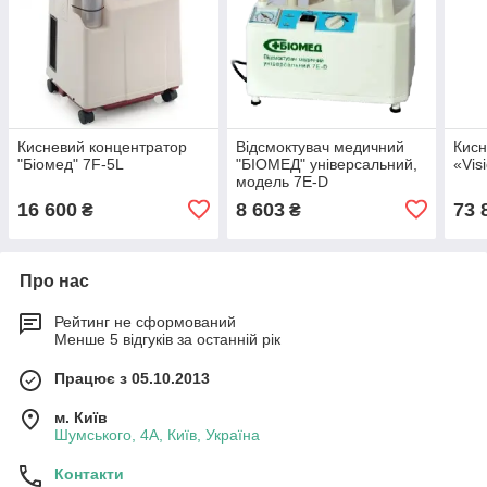
Кисневий концентратор
Відсмоктувач медичний
Кисн
"Біомед" 7F-5L
"БІОМЕД" універсальний,
«Vis
модель 7Е-D
16 600
8 603
73 
₴
₴
Про нас
Рейтинг не сформований
Менше 5 відгуків за останній рік
Працює з 05.10.2013
м. Київ
Шумського, 4А, Київ, Україна
Контакти