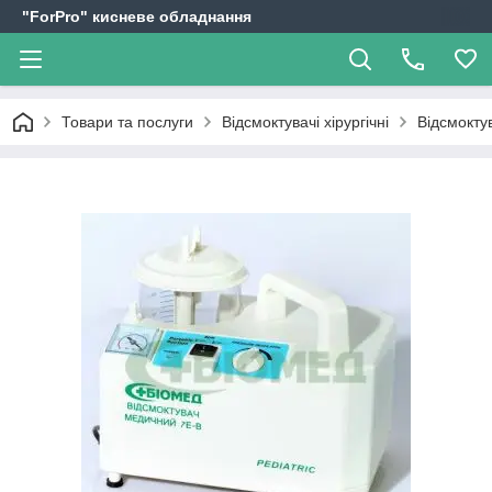
"ForPro" кисневе обладнання
Товари та послуги
Відсмоктувачі хірургічні
Відсмокту