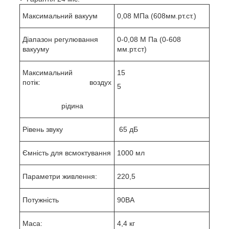
Максимальний вакуум
0,08 МПа (608мм.рт.ст.)
Діапазон регулювання
0-0,08 М Па (0-608
вакууму
мм.рт.ст)
Максимальний
15
потік: воздух
5
рідина
Рівень звуку
65 дБ
Ємність для всмоктування
1000 мл
Параметри живлення:
220,5
Потужність
90ВА
Маса:
4,4 кг