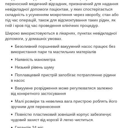
переносний медичний відсадник, призначений для надання
невідкладної допомоги пацієнтам, у яких спостерігається
складність з усуненням мокротиння через хворобу, стан або
під час операцій, також для відсмоктування таких рідин, як
гній і кров під час проведення клінічних процедур.
Широко використовуються в лікарнях, пунктах невідкладної
допомоги, у домашніх умовах.
Безоливний поршневий вакуумний насос працює без
використання пари та мастильних матеріалів
Наявність манометра
Низький рівень шуму
Поплавцевий пристрій запобігає потраплянню рідини
в насос
Вакуумне розрідження може регулюватися залежно
від конкретного застосування
Малі розміри та невелика вага пристрою роблять його
зручним для перенесення
Повністю пластиковий зовнішній корпус забезпечує
чудовий захист від корозії й легко чиститься.
Гарантія 24 міс.