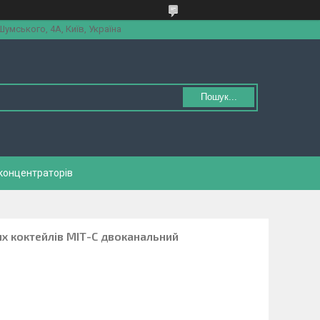
Шумського, 4А, Київ, Україна
Пошук...
концентраторів
х коктейлів МІТ-С двоканальний