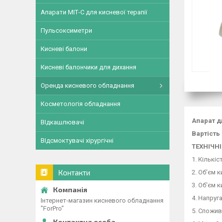
Апарати МІТ-С для кисневої терапії
Пульсоксиметри
Кисневі балони
Кисневі балончики для дихання
Оренда кисневого обладнання
Косметологія обладнання
Апарат д
ВІдкашлювачі
Вартість
ВІдсмоктувачі хірургічні
ТЕХНІЧН
1. Кількіс
Контакти
2. Об'єм 
3. Об'єм 
4. Напруга
Інтернет-магазин кисневого обладнання
"ForPro"
5. Спожив