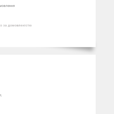
амовлення
ів
за домовленістю
л;