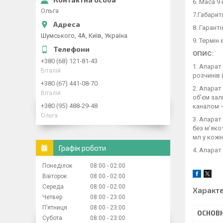
6. Маса 9 
Ольга
7.Габаритн
8. Гаранті
Шумського, 4А, Київ, Україна
9. Термін 
ОПИС:
+380 (68) 121-81-43
1. Апарат
Вiталiй
розчинів 
+380 (67) 441-08-70
2. Апарат
Вiталiй
об'єм зал
+380 (95) 488-29-48
каналом —
Ольга
3. Апарат
без м'яко
мл у кожн
Графік роботи
4. Апарат
Понеділок
08:00
02:00
Вівторок
08:00
02:00
Середа
08:00
02:00
Характ
Четвер
08:00
23:00
Пʼятниця
08:00
23:00
ОСНОВН
Субота
08:00
23:00