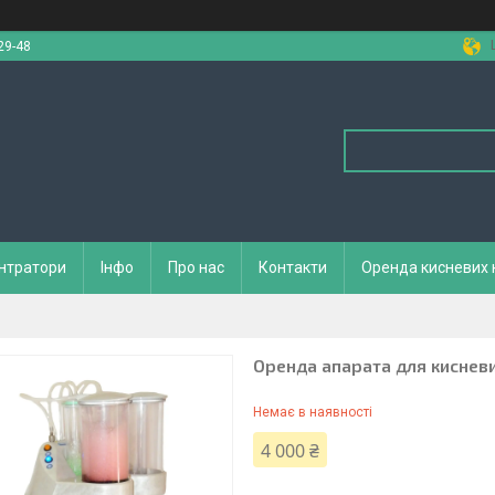
29-48
ентратори
Інфо
Про нас
Контакти
Оренда кисневих 
Оренда апарата для кисневи
Немає в наявності
4 000 ₴