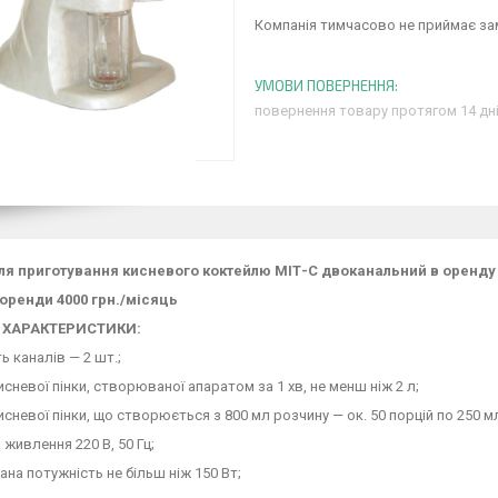
Компанія тимчасово не приймає з
повернення товару протягом 14 дн
ля приготування кисневого коктейлю МІТ-С двоканальний в оренду
 оренди 4000 грн./місяць
І ХАРАКТЕРИСТИКИ:
ть каналів — 2 шт.;
кисневої пінки, створюваної апаратом за 1 хв, не менш ніж 2 л;
кисневої пінки, що створюється з 800 мл розчину — ок. 50 порцій по 250 м
 живлення 220 В, 50 Гц;
ана потужність не більш ніж 150 Вт;