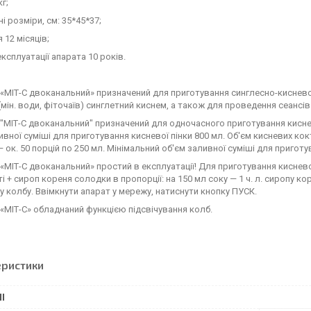
кг;
і розміри, cм: 35*45*37;
я 12 місяців;
експлуатації апарата 10 років.
 «МІТ-С двоканальний» призначений для приготування синглесно-кисневої
(мін. води, фіточаїв) синглетний киснем, а також для проведення сеанс
 "МІТ-С двоканальний" призначений для одночасного приготування кисн
ивної суміші для приготування кисневої пінки 800 мл. Об'єм кисневих к
 ок. 50 порцій по 250 мл. Мінімальний об'єм заливної суміші для приготу
 «МІТ-С двоканальний» простий в експлуатації! Для приготування киснев
ті + сироп кореня солодки в пропорції: на 150 мл соку — 1 ч. л. сиропу к
у колбу. Ввімкнути апарат у мережу, натиснути кнопку ПУСК.
 «МІТ-С» обладнаний функцією підсвічування колб.
еристики
І