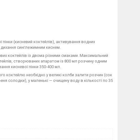
 пінки (кисневий коктейлів), активування водних
ів дихання синглежимним киснем.
евих коктейлів із двома різними смаками. Максимальний
октейлів, створюваних апаратом із 800 мл розчину одним
вання кисневої пінки 350-400 мл.
ого коктейлю необхідно у великі колби залити розчин (сок
ореня солодки), у маленькі — очищену воду в кількості по 35