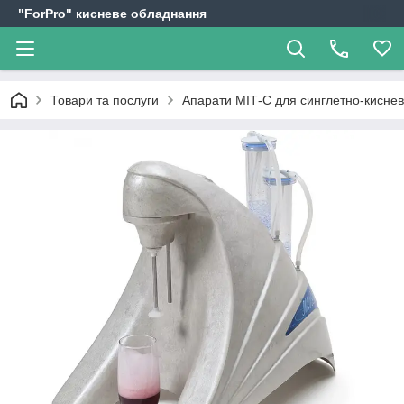
"ForPro" кисневе обладнання
Товари та послуги
Апарати МІТ-С для синглетно-киснево