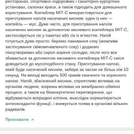
ресторанах, спортивно-оздоровчих і санаторно-курортних
установах, салонах краси, а також підходить для домашнього
користування. Коктейлер МІТ-С використовується для
приготування напоїв насичених киснем: один із них —
коктейль — мус. Дуже часто, для приготування напоїв
насичених киснем за допомогою кисневого коктейлера МІТ-С,
застосовується сік у пакетах або сік із м'якоттю. Напій
готується дуже просто: беремо паковання соку (можливе
застосування свіжовичавленого соку) і додаємо
піноутворювач або сироп кореня солодки, після чого все
збивається за допомогою кисневого коктейлера MIT-C cміся
доводиться до мусоподібного стану. Приготування напою,
який буде насичений киснем, забере за часом не більш ніж 10
секунд. На виході виходить 500 грамів смачного та корисного
напою. Напій, збагачений киснем, сприятливо впливає на
організм людини, зокрема впливає на мембранно-обмінні
процеси, а також на біоенергетичні перетворення, що
відбуваються всередині клітини, внаслідок нормалізуються
антиоксидантні функції, і знижується поява в організмі вільних
радикалів.
Приховати