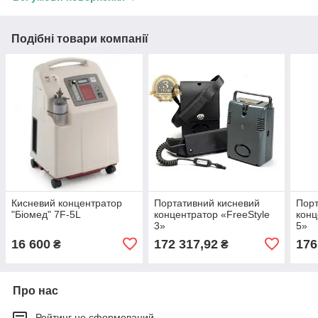
Подібні товари компанії
Кисневий концентратор
Портативний кисневий
Порт
"Біомед" 7F-5L
концентратор «FreeStyle
конц
3»
5»
16 600
172 317,92
176
₴
₴
Про нас
Рейтинг не сформований