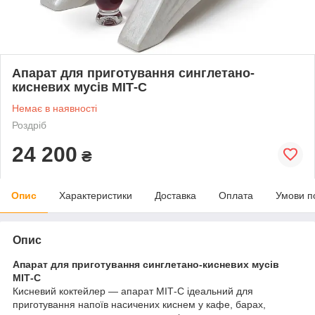
Апарат для приготування синглетано-
кисневих мусів МІТ-С
Немає в наявності
Роздріб
24 200
₴
Опис
Характеристики
Доставка
Оплата
Умови п
Опис
Апарат для приготування синглетано-кисневих мусів
МІТ-С
Кисневий коктейлер — апарат МІТ-С ідеальний для
приготування напоїв насичених киснем у кафе, барах,