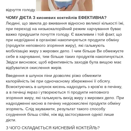
відчуття голоду.
ЧОМУ ДІЄТА З кисневих коктейлів ЕФЕКТИВНА?
Людині, що звикла до вживання відносно великої кількості їжі,
при переході на низькокалорійний режим харчування буває
важко придушити почуття голоду. Є важливим і той факт, що
при недоїданні в організмі накопичуються продукти обміну
(продукти неповного згоряння жиру), які гальмують
мобілізацію жиру з жирових депо. І чим більше Ви обмежуєте
себе в харчуванні, тим більше таких продуктів накопичується.
Звідси висновок; щоб ефективність заходів була вищою має
відбуватися окислення жирів.
Введення в шлунок піни дозволяє різко обмежити
калорійність їжі при одночасному збереженні її обсягу.
Всмоктуючись в шлунок кисень надходить з кров'ю в печінку,
а в печінці якраз і утворюються ті продукти неповного
згоряння жиру, які гальмують вихід жиру з жирових депо. При
надходженні кисню в печінку недоокислені продукти обміну
згоряють. Слід зауважити, результат такого способу
схуднення більш стійкі, ніж від застосування однієї лише
дієти.
З ЧОГО СКЛАДАЄТЬСЯ КИСНЕВИЙ КОКТЕЙЛЬ?