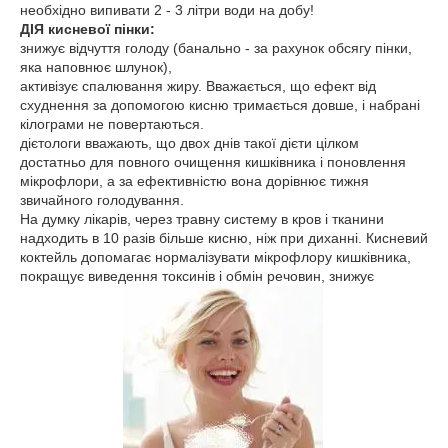
необхідно випивати 2 - 3 літри води на добу!
ДІЯ кисневої пінки:
знижує відчуття голоду (банально - за рахунок обсягу пінки,
яка наповнює шлунок),
активізує спалювання жиру. Вважається, що ефект від
схуднення за допомогою кисню тримається довше, і набрані
кілограми не повертаються.
дієтологи вважають, що двох днів такої дієти цілком
достатньо для повного очищення кишківника і поновлення
мікрофлори, а за ефективністю вона дорівнює тижня
звичайного голодування.
На думку лікарів, через травну систему в кров і тканини
надходить в 10 разів більше кисню, ніж при диханні. Кисневий
коктейль допомагає нормалізувати мікрофлору кишківника,
покращує виведення токсинів і обмін речовин, знижує