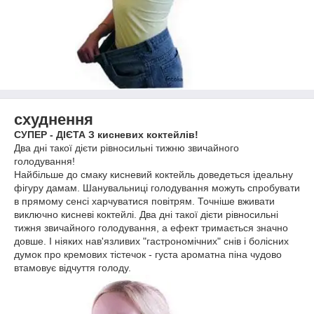
схуднення
СУПЕР - ДІЄТА З кисневих коктейлів!
Два дні такої дієти рівносильні тижню звичайного
голодування!
Найбільше до смаку кисневий коктейль доведеться ідеальну
фігуру дамам. Шанувальниці голодування можуть спробувати
в прямому сенсі харчуватися повітрям. Точніше вживати
виключно кисневі коктейлі. Два дні такої дієти рівносильні
тижня звичайного голодування, а ефект тримається значно
довше. І ніяких нав'язливих "гастрономічних" снів і болісних
думок про кремових тістечок - густа ароматна піна чудово
втамовує відчуття голоду.